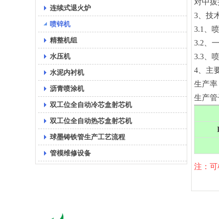
对中拔
连续式退火炉
3、技
喷锌机
3.1
精整机组
3.2
水压机
3.3
4、主
水泥内衬机
生产率
沥青喷涂机
生产管子
双工位全自动冷芯盒射芯机
双工位全自动热芯盒射芯机
球墨铸铁管生产工艺流程
管模维修设备
注：可