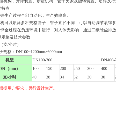
挡机构，升降装置、步进机构、管子夹紧及旋转装置、喷锌及行
术特点
、喷锌生产过程全部自动化，生产效率高。
、一机可以喷涂多种规格管子，管子直径不同，可以自动调节喷锌
、喷锌全过程在负压环境中进行，对人体无影响，通过二级除尘排
要规格及技术参数
（支/小时）
规格：DN100~1200mm×6000mm
机型
DN100-300
DN400-
DN（mm）
100
150
200
250
300
400
支/小时
40
38
34
32
30
30
根据用户要求，另行设计生产。